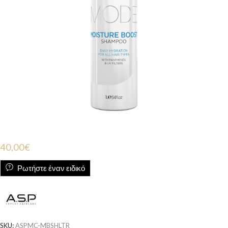
40,00
€
Ρωτήστε έναν ειδικό
SKU:
ASPMC-MBSHLTR