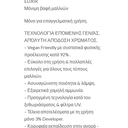
ELIXIR
Μόνιμη βαφή μαλλιών
Μόνο για επαγγελματική χρήση.
ΤΕΧΝΟΛΟΓΊΑ ΕΠΌΜΕΝΗΣ ΓΕΝΙΆΣ.
ΑΠΌΛΥΤΗ ΑΠΌΔΟΣΗ ΧΡΏΜΑΤΟΣ.
– Vegan Friendly με συστατικά φυσικής
προέλευσης κατά 92% .
– Εύκολο στη χρήση & πολλαπλές
επιλογές για όλους τους τύπους
μαλλιών.
– Ασυναγώνιστη ποιότητα & λάμψη.
– Εξαιρετικά χαμηλή αμμωνία.
– Προηγμένη τεχνολογία κατά του
ξεθωριάσματος & φίλτρα UV.
– Τέλεια αποτελέσματα με τη χρήση
μόνο 3% Developer.
– Κορυφαία εκπαίδευση στην αγορά –