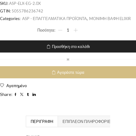
SKU:
ASP-ELX-EG-2.0X
GTIN:
5055786236742
Categories:
ASP - ΕΠΑΓΓΕΛΜΑΤΙΚΑ ΠΡΟΪΟΝΤΑ
,
MONIMH ΒΑΦΗ ELIXIR
Προσθήκη στο καλάθι
H
Αγοράστε τώρα
Αγαπημένο
Share:
ΠΕΡΙΓΡΑΦΉ
ΕΠΙΠΛΈΟΝ ΠΛΗΡΟΦΟΡΊΕΣ