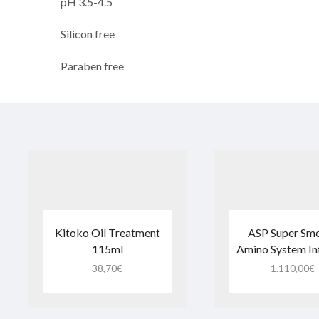
pH 3.5-4.5
Silicon free
Paraben free
Kitoko Oil Treatment
ASP Super Sm
115ml
Amino System Int
38,70
€
1.110,00
€