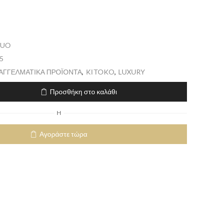
DUO
5
ΠΑΓΓΕΛΜΑΤΙΚΑ ΠΡΟΪΟΝΤΑ
,
KITOKO
,
LUXURY
Προσθήκη στο καλάθι
H
Αγοράστε τώρα