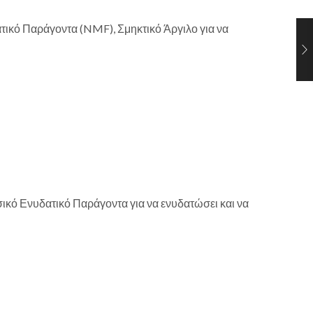
τικό Παράγοντα (NMF), Σμηκτικό Άργιλο για να
σικό Ενυδατικό Παράγοντα για να ενυδατώσει και να