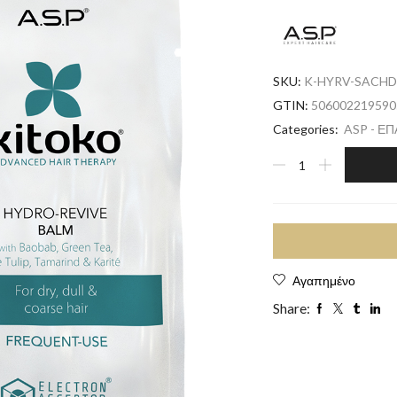
SKU:
K-HYRV-SACH
GTIN:
506002219590
Categories:
ASP - Ε
Αγαπημένο
Share: