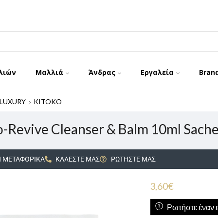
λιών
Μαλλιά
Άνδρας
Εργαλεία
Bran
LUXURY
KITOKO
-Revive Cleanser & Balm 10ml Sach
 ΜΕΤΑΦΟΡΙΚΑ
ΚΑΛΕΣΤΕ ΜΑΣ
ΡΩΤΗΣΤΕ ΜΑΣ
3,60
€
Ρωτήστε έναν ε