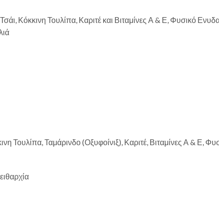
άι, Κόκκινη Τουλίπα, Καριτέ και Βιταμίνες Α & Ε, Φυσικό Ενυδα
λιά
 Τουλίπα, Ταμάρινδο (Οξυφοίνιξ), Καριτέ, Βιταμίνες Α & Ε, Φυ
πειθαρχία