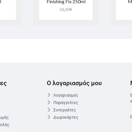
l
Finishing Fix 250ml
M
26,30
€
ες
Ο λογαριασμός μου
Λογαριασμός
Παραγγελίες
Συνεργάτες
ωμής
Δωροκάρτες
τολής