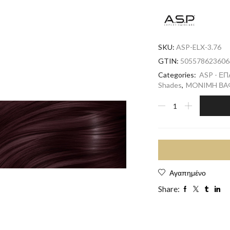
SKU:
ASP-ELX-3.76
GTIN:
505578623606
Categories:
ASP - Ε
Shades
,
MONIMH ΒΑΦ
Αγαπημένο
Share: