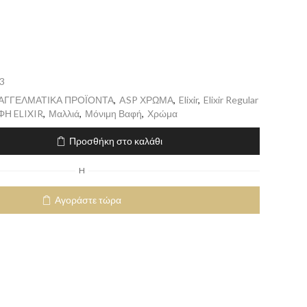
3
ΠΑΓΓΕΛΜΑΤΙΚΑ ΠΡΟΪΟΝΤΑ
,
ASP ΧΡΩΜΑ
,
Elixir
,
Elixir Regular
Η ELIXIR
,
Μαλλιά
,
Μόνιμη Βαφή
,
Χρώμα
Προσθήκη στο καλάθι
H
Αγοράστε τώρα