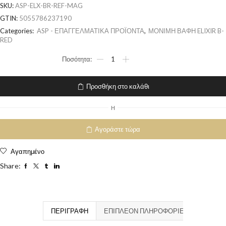
SKU:
ASP-ELX-BR-REF-MAG
GTIN:
5055786237190
Categories:
ASP - ΕΠΑΓΓΕΛΜΑΤΙΚΑ ΠΡΟΪΟΝΤΑ
,
ΜΟΝΙΜΗ ΒΑΦΗ ELIXIR B-
RED
Προσθήκη στο καλάθι
H
Αγοράστε τώρα
Αγαπημένο
Share:
ΠΕΡΙΓΡΑΦΉ
ΕΠΙΠΛΈΟΝ ΠΛΗΡΟΦΟΡΊΕΣ