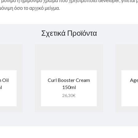
 μόνιμο ή ημιμόνιμο χρώμα που χρησιμοποιεί developer, γίνεται μ
όνιμη όσο το αρχικό μείγμα.
Σχετικά Προϊόντα
n Oil
Curl Booster Cream
Age
l
150ml
26,30
€