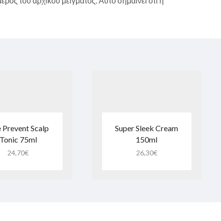
έρος του αρχικού μείγματος. Αυτό σημαίνει ότι η
 Prevent Scalp
Super Sleek Cream
Tonic 75ml
150ml
24,70
€
26,30
€