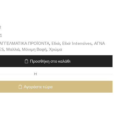
2
1
ΠΑΓΓΕΛΜΑΤΙΚΑ ΠΡΟΪΟΝΤΑ
,
Elixir
,
Elixir Intensives
,
ΑΓΝΑ
ES
,
Μαλλιά
,
Μόνιμη Βαφή
,
Χρώμα
Προσθήκη στο καλάθι
H
Αγοράστε τώρα