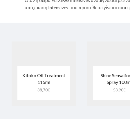
Όταν η σειρά ELIXIR® Intensives αναμιγνύεται με ένα
απόχρωση Intensives που προστίθεται γίνεται τόσο μ
Kitoko Oil Treatment
Shine Sensatio
115ml
Spray 100m
38,70
€
53,90
€