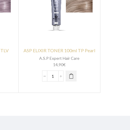
 TLV
ASP ELIXIR TONER 100ml TP Pearl
A.S.P Expert Hair Care
14,90
€