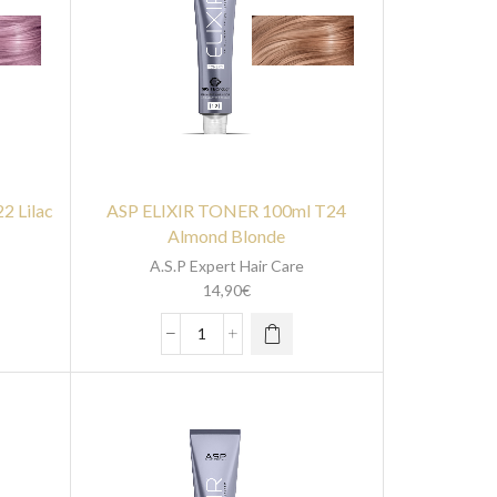
2 Lilac
ASP ELIXIR TONER 100ml T24
Almond Blonde
A.S.P Expert Hair Care
14,90
€