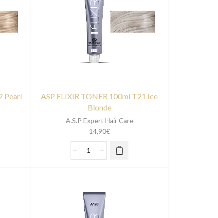
 Pearl
ASP ELIXIR TONER 100ml T21 Ice
Blonde
A.S.P Expert Hair Care
14,90
€