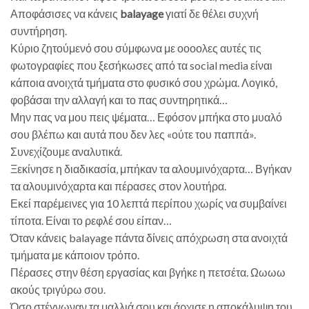
Αποφάσισες να κάνεις
balayage
γιατί δε θέλει συχνή
συντήρηση.
Κύριο ζητούμενό σου σύμφωνα με οοοολες αυτές τις
φωτογραφίες που ξεσήκωσες από τα social media είναι
κάποια ανοιχτά τμήματα στο φυσικό σου χρώμα. Λογικό,
φοβάσαι την αλλαγή και το πας συντηρητικά…
Μην πας να μου πεις ψέματα… Εφόσον μπήκα στο μυαλό
σου βλέπω και αυτά που δεν λες «ούτε του παππά».
Συνεχίζουμε αναλυτικά.
Ξεκίνησε η διαδικασία, μπήκαν τα αλουμινόχαρτα… Βγήκαν
τα αλουμινόχαρτα και πέρασες στον λουτήρα.
Εκεί παρέμεινες για 10 λεπτά περίπου χωρίς να συμβαίνει
τίποτα. Είναι το ρεφλέ σου είπαν…
Όταν κάνεις balayage πάντα δίνεις απόχρωση στα ανοιχτά
τμήματα με κάποιον τρόπο.
Πέρασες στην θέση εργασίας και βγήκε η πετσέτα. Ωωωω
ακούς τριγύρω σου.
Όσο στέγνωναν τα μαλλιά σου και άρχισε η αποκάλυψη του