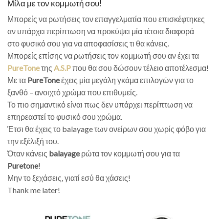
Μίλα με τον κομμωτή σου!
Μπορείς να ρωτήσεις τον επαγγελματία που επισκέφτηκες
αν υπάρχει περίπτωση να προκύψει μία τέτοια διαφορά
στο φυσικό σου για να αποφασίσεις τι θα κάνεις.
Μπορείς επίσης να ρωτήσεις τον κομμωτή σου αν έχει τα
PureTone
της
A.S.P
που θα σου δώσουν τέλειο αποτέλεσμα!
Με τα
PureTone
έχεις μία μεγάλη γκάμα επιλογών για το
ξανθό – ανοιχτό χρώμα που επιθυμείς.
Το πιο σημαντικό είναι πως δεν υπάρχει περίπτωση να
επηρεαστεί το φυσικό σου χρώμα.
Έτσι θα έχεις το balayage των ονείρων σου χωρίς φόβο για
την εξέλιξή του.
Όταν κάνεις
balayage
ρώτα τον κομμωτή σου για τα
Puretone
!
Μην το ξεχάσεις, γιατί εσύ θα χάσεις!
Thank me later!