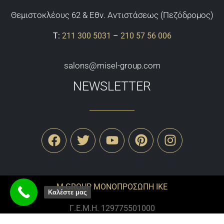
Θεμιστoκλέους 62 & Εθν. Αντιστάσεως (Πεζόδρομος)
Τ:
211 300 5031
–
210 57 56 006
salons@misel-group.com
NEWSLETTER
M-GROUP ΜΟΝΟΠΡΟΣΩΠΗ ΙΚΕ
Καλέστε μας
Γ.Ε.Μ.Η. 129775501000