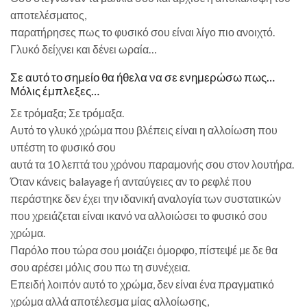
αποτελέσματος,
παρατήρησες πως το φυσικό σου είναι λίγο πιο ανοιχτό.
Γλυκό δείχνει και δένει ωραία…
Σε αυτό το σημείο θα ήθελα να σε ενημερώσω πως…
Μόλις έμπλεξες…
Σε τρόμαξα; Σε τρόμαξα.
Αυτό το γλυκό χρώμα που βλέπεις είναι η αλλοίωση που
υπέστη το φυσικό σου
αυτά τα 10 λεπτά του χρόνου παραμονής σου στον λουτήρα.
Όταν κάνεις balayage ή ανταύγειες αν το ρεφλέ που
περάστηκε δεν έχει την ιδανική αναλογία των συστατικών
που χρειάζεται είναι ικανό να αλλοιώσει το φυσικό σου
χρώμα.
Παρόλο που τώρα σου μοιάζει όμορφο, πίστεψέ με δε θα
σου αρέσει μόλις σου πω τη συνέχεια.
Επειδή λοιπόν αυτό το χρώμα, δεν είναι ένα πραγματικό
χρώμα αλλά αποτέλεσμα μίας αλλοίωσης,