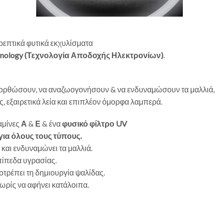
ρεπτικά φυτικά εκχυλίσματα
hnology
(Τεχνολογία Αποδοχής Ηλεκτρονίων)
.
νορθώσουν, να αναζωογονήσουν & να ενδυναμώσουν τα μαλλιά,
 εξαιρετικά λεία και επιπλέον όμορφα λαμπερά.
ταμίνες
Α
&
Ε
& ένα
φυσικό φίλτρο UV
για όλους τους τύπους.
 και ενδυναμώνει τα μαλλιά.
επίπεδα υγρασίας.
οτρέπει τη δημιουργία ψαλίδας.
ωρίς να αφήνει κατάλοιπα.