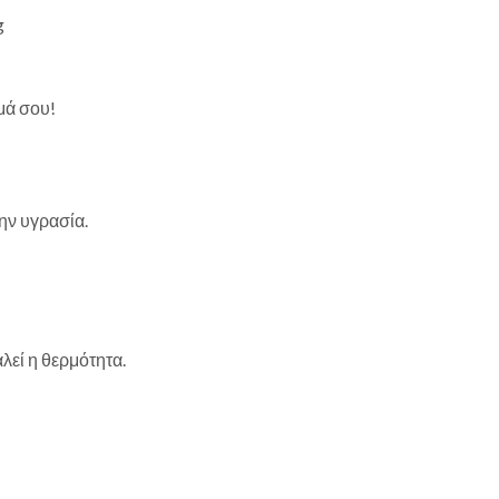
g
μά σου!
την υγρασία.
λεί η θερμότητα.