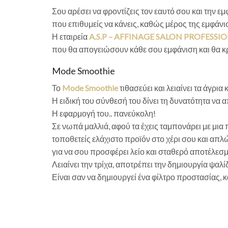
Σου αρέσει να φροντίζεις τον εαυτό σου και την ε
που επιθυμείς να κάνεις, καθώς μέρος της εμφάνισ
Η εταιρεία
A.S.P – AFFINAGE SALON PROFESSI
που θα απογειώσουν κάθε σου εμφάνιση και θα κρα
Mode Smoothie
Το
Mode Smoothie
τιθασεύει και λειαίνει τα άγρια 
Η ειδική του σύνθεσή του δίνει τη δυνατότητα να 
Η εφαρμογή του.. πανεύκολη!
Σε νωπά μαλλιά, αφού τα έχεις ταμπονάρει με μια πε
τοποθετείς ελάχιστο προϊόν στο χέρι σου και απλ
για να σου προσφέρει λείο και σταθερό αποτέλεσμα
Λειαίνει την τρίχα, αποτρέπει την δημιουργία ψαλ
Είναι σαν να δημιουργεί ένα φίλτρο προστασίας, 