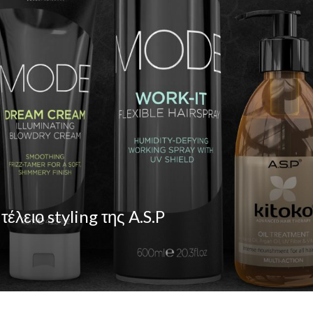
τέλειο styling της A.S.P