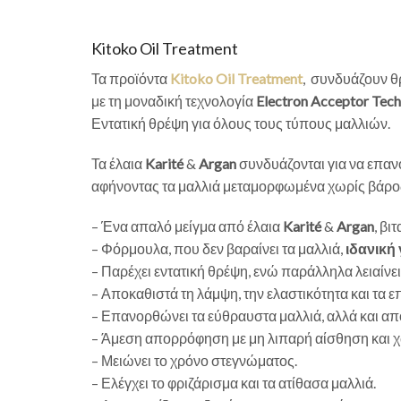
Kitoko Oil Treatment
Τα προϊόντα
Kitoko Oil Treatment
, συνδυάζουν θ
με τη μοναδική τεχνολογία
Electron Acceptor Tec
Εντατική θρέψη για όλους τους τύπους μαλλιών.
Τα έλαια
Karité
&
Argan
συνδυάζονται για να επα
αφήνοντας τα μαλλιά μεταμορφωμένα χωρίς βάρος,
– Ένα απαλό μείγμα από έλαια
Karité
&
Argan
, βι
– Φόρμουλα, που δεν βαραίνει τα μαλλιά,
ιδανική 
– Παρέχει εντατική θρέψη, ενώ παράλληλα λειαίνει
– Αποκαθιστά τη λάμψη, την ελαστικότητα και τα 
– Επανορθώνει τα εύθραυστα μαλλιά, αλλά και απ
– Άμεση απορρόφηση με μη λιπαρή αίσθηση και χ
– Μειώνει το χρόνο στεγνώματος.
– Ελέγχει το φριζάρισμα και τα ατίθασα μαλλιά.