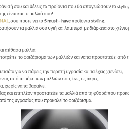
μφάνισή σου και θέλεις τα προϊόντα που θα απογειώσουν το stylin
ης είναι και τα μαλλιά σου!
ONAL
, σου προτείνει τα
5 must – have
προϊόντα styling,
τήσουν τα μαλλιά σου υγιή και λαμπερά, με διάρκεια στο χτένισ
και ατίθασα μαλλιά.
αποτρέπει το φριζάρισμα των μαλλιών και να τα προστατεύει από 
τσέτα για να πάρεις την περιττή υγρασία και τα έχεις χτενίσει,
ώνεις από τα μήκη των μαλλιών σου, έως τις άκρες
, χωρίς να τα βαραίνει.
ίδας και επιπλέον προστατεύει τα μαλλιά από τη φθορά που προκα
κατά της υγρασίας που προκαλεί το φριζάρισμα.