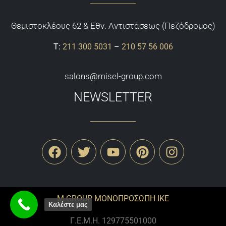
Θεμιστoκλέους 62 & Εθν. Αντιστάσεως (Πεζόδρομος)
Τ:
211 300 5031
–
210 57 56 006
salons@misel-group.com
NEWSLETTER
M-GROUP ΜΟΝΟΠΡΟΣΩΠΗ ΙΚΕ
Καλέστε μας
Γ.Ε.Μ.Η. 129775501000