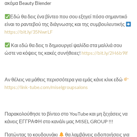
ακόμα Βeauty Βlender
Εδώ θα δεις ένα βίντεο που σου εξηγεί πόσο σημαντικό
είναι το ραντεβού της διάγνωσης και της συμβουλευτικής
https://bit.ly/35NwrLF
Και εδώ θα δεις τι δημιουργεί ψαλίδα στα μαλλιά σου
ώστε να κόψεις τις κακές συνήθειες!
https://bit.ly/2H6b9if
Αν θέλεις να μάθεις περισσότερα για εμάς κάνε κλικ εδώ
https://link-tube.com/miselgroupsalons
Παρακολούθησε το βίντεο στο YouTube και μη ξεχάσεις να
κάνεις ΕΓΓΡΑΦΗ στο κανάλι μας MISEL GROUP !!!
Πατώντας το κουδουνάκι
θα λαμβάνεις ειδοποιήσεις για