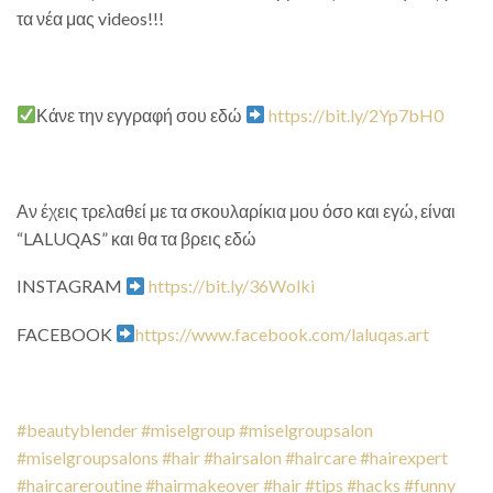
τα νέα μας videos!!!
Κάνε την εγγραφή σου εδώ
https://bit.ly/2Yp7bH0
Αν έχεις τρελαθεί με τα σκουλαρίκια μου όσο και εγώ, είναι
“LALUQAS” και θα τα βρεις εδώ
INSTAGRAM
https://bit.ly/36Wolki
FACEBOOK
https://www.facebook.com/laluqas.art
#beautyblender
#miselgroup
#miselgroupsalon
#miselgroupsalons
#hair
#hairsalon
#haircare
#hairexpert
#haircareroutine
#hairmakeover
#hair
#tips
#hacks
#funny