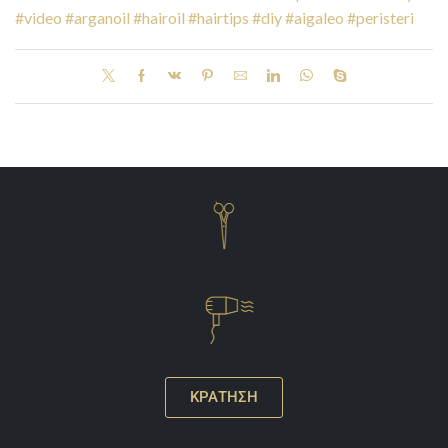
#video
#arganoil
#hairoil
#hairtips
#diy
#aigaleo
#peristeri
ΚΡΑΤΗΣΗ