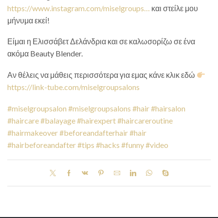
https://www.instagram.com/miselgroups…
και στείλε μου
μήνυμα εκεί!
Είμαι η Ελισσάβετ Δελάνδρια και σε καλωσορίζω σε ένα
ακόμα Beauty Blender.
Αν θέλεις να μάθεις περισσότερα για εμας κάνε κλικ εδώ
https://link-tube.com/miselgroupsalons
#miselgroupsalon
#miselgroupsalons
#hair
#hairsalon
#haircare
#balayage
#hairexpert
#haircareroutine
#hairmakeover
#beforeandafterhair
#hair
#hairbeforeandafter
#tips
#hacks
#funny
#video