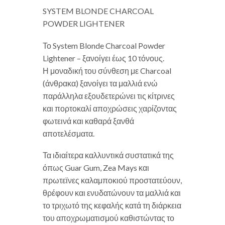
SYSTEM BLONDE CHARCOAL
POWDER LIGHTENER
Το System Blonde Charcoal Powder
Lightener – ξανοίγει έως 10 τόνους.
Η μοναδική του σύνθεση με Charcoal
(άνθρακα) ξανοίγει τα μαλλιά ενώ
παράλληλα εξουδετερώνει τις κίτρινες
και πορτοκαλί αποχρώσεις χαρίζοντας
φωτεινά και καθαρά ξανθά
αποτελέσματα.
Τα ιδιαίτερα καλλυντικά συστατικά της
όπως Guar Gum, Zea Mays και
πρωτεϊνες καλαμποκιού προστατεύουν,
θρέφουν και ενυδατώνουν τα μαλλιά και
το τριχωτό της κεφαλής κατά τη διάρκεια
του αποχρωματισμού καθιστώντας το