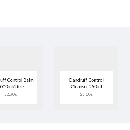
uff Control Balm
Dandruff Control
000ml/Litre
Cleanser 250ml
52,30
€
23,10
€