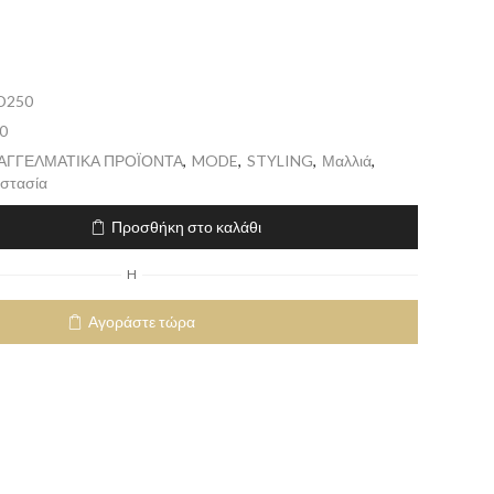
D250
0
ΠΑΓΓΕΛΜΑΤΙΚΑ ΠΡΟΪΟΝΤΑ
,
MODE
,
STYLING
,
Μαλλιά
,
στασία
Προσθήκη στο καλάθι
H
Αγοράστε τώρα