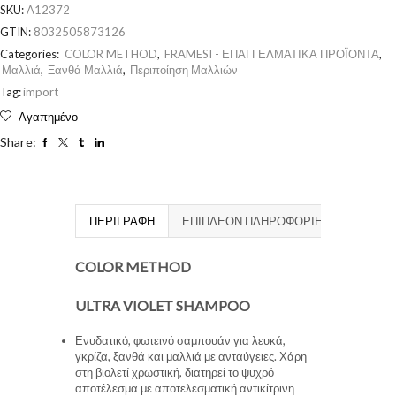
SKU:
A12372
GTIN:
8032505873126
Categories:
COLOR METHOD
,
FRAMESI - ΕΠΑΓΓΕΛΜΑΤΙΚΑ ΠΡΟΪΟΝΤΑ
,
Μαλλιά
,
Ξανθά Μαλλιά
,
Περιποίηση Μαλλιών
Tag:
import
Αγαπημένο
Share:
ΠΕΡΙΓΡΑΦΉ
ΕΠΙΠΛΈΟΝ ΠΛΗΡΟΦΟΡΊΕΣ
COLOR METHOD
ULTRA VIOLET SHAMPOO
Ενυδατικό, φωτεινό σαμπουάν για λευκά,
γκρίζα, ξανθά και μαλλιά με ανταύγειες. Χάρη
στη βιολετί χρωστική, διατηρεί το ψυχρό
αποτέλεσμα με αποτελεσματική αντικίτρινη