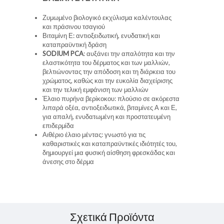
Ζυμωμένο βιολογικό εκχύλισμα καλέντουλας
και πράσινου τσαγιού
Βιταμίνη Ε: αντιοξειδωτική, ενυδατική και
καταπραϋντική δράση
SODIUM PCA
: αυξάνει την απαλότητα και την
ελαστικότητα του δέρματος και των μαλλιών,
βελτιώνοντας την απόδοση και τη διάρκεια του
χρώματος, καθώς και την ευκολία διαχείρισης
και την τελική εμφάνιση των μαλλιών
Έλαιο πυρήνα βερίκοκου: πλούσιο σε ακόρεστα
λιπαρά οξέα, αντιοξειδωτικά, βιταμίνες Α και Ε,
για απαλή, ενυδατωμένη και προστατευμένη
επιδερμίδα
Αιθέριο έλαιο μέντας: γνωστό για τις
καθαριστικές και καταπραϋντικές ιδιότητές του,
δημιουργεί μια φυσική αίσθηση φρεσκάδας και
άνεσης στο δέρμα
Σχετικά Προϊόντα