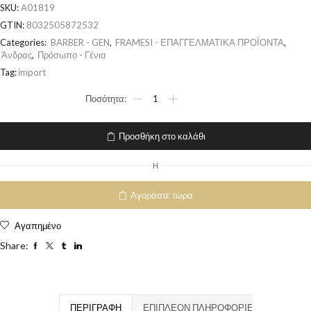
SKU:
A01819
GTIN:
8032505872532
Categories:
BARBER - GEN
,
FRAMESI - ΕΠΑΓΓΕΛΜΑΤΙΚΑ ΠΡΟΪΟΝΤΑ
,
Άνδρας
,
Πρόσωπο - Γένια
Tag:
import
Προσθήκη στο καλάθι
H
Αγοράστε τώρα
Αγαπημένο
Share:
ΠΕΡΙΓΡΑΦΉ
ΕΠΙΠΛΈΟΝ ΠΛΗΡΟΦΟΡΊΕΣ