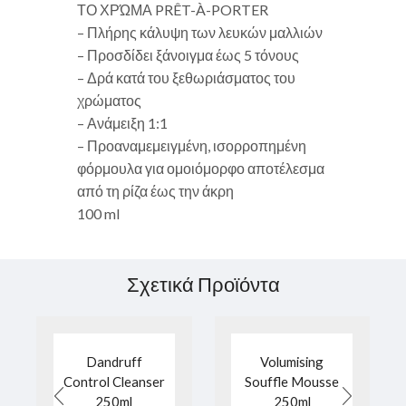
ΤΟ ΧΡΏΜΑ PRÊT-À-PORTER
– Πλήρης κάλυψη των λευκών μαλλιών
– Προσδίδει ξάνοιγμα έως 5 τόνους
– Δρά κατά του ξεθωριάσματος του
χρώματος
– Ανάμειξη 1:1
– Προαναμεμειγμένη, ισορροπημένη
φόρμουλα για ομοιόμορφο αποτέλεσμα
από τη ρίζα έως την άκρη
100 ml
Σχετικά Προϊόντα
Dandruff
Volumising
Control Cleanser
Souffle Mousse
250ml
250ml