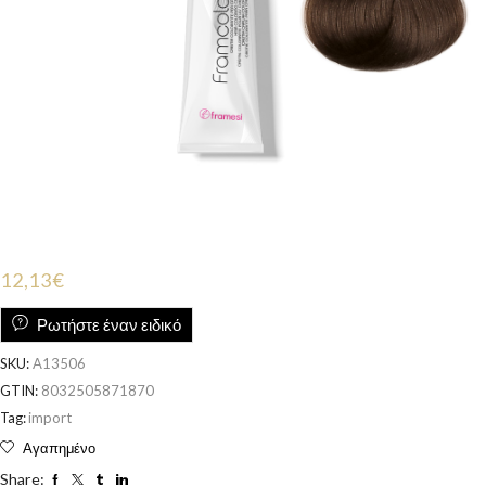
12,13
€
Ρωτήστε έναν ειδικό
SKU:
A13506
GTIN:
8032505871870
Tag:
import
Αγαπημένο
Share: