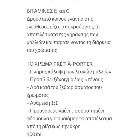
ΒΙΤΑΜΙΝΕΣ Ε και C
Δρουν από κοινού ενάντια στις
ελεύθερες ρίζες αποκρούοντας τα
αποτελέσματα της γήρανσης των
μαλλιών και παρατείνοντας τη διάρκεια
του χρώματος
ΤΟ ΧΡΏΜΑ PRÊT-À-PORTER
– Πλήρης κάλυψη των λευκών μαλλιών
– Προσδίδει ξάνοιγμα έως 5 τόνους
– Δρά κατά του ξεθωριάσματος του
χρώματος
– Ανάμειξη 1:1
– Προαναμεμειγμένη, ισορροπημένη
φόρμουλα για ομοιόμορφο αποτέλεσμα
από τη ρίζα έως την άκρη
100 ml