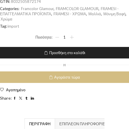
GTIN:
8032505872174
Categories:
Framcolor Glamour
,
FRAMCOLOR GLAMOUR
,
FRAMESI -
ΕΠΑΓΓΕΛΜΑΤΙΚΑ ΠΡΟΪΟΝΤΑ
,
FRAMESI - ΧΡΩΜΑ
,
Μαλλιά
,
Μόνιμη Βαφή
,
Χρώμα
Tag:
import
Προσθήκη στο καλάθι
H
Αγοράστε τώρα
Αγαπημένο
Share:
ΠΕΡΙΓΡΑΦΉ
ΕΠΙΠΛΈΟΝ ΠΛΗΡΟΦΟΡΊΕΣ