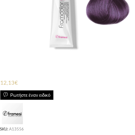
12,13
€
Ρωτήστε έναν ειδικό
SKU:
A13556