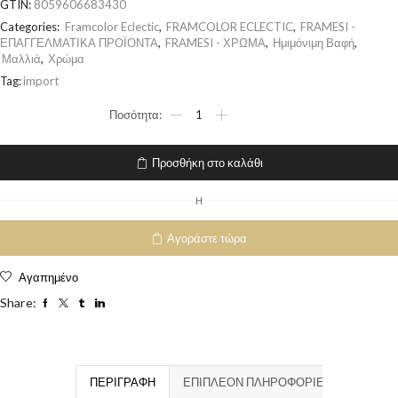
GTIN:
8059606683430
Categories:
Framcolor Eclectic
,
FRAMCOLOR ECLECTIC
,
FRAMESI -
ΕΠΑΓΓΕΛΜΑΤΙΚΑ ΠΡΟΪΟΝΤΑ
,
FRAMESI - ΧΡΩΜΑ
,
Ημιμόνιμη Βαφή
,
Μαλλιά
,
Χρώμα
Tag:
import
Προσθήκη στο καλάθι
H
Αγοράστε τώρα
Αγαπημένο
Share:
ΠΕΡΙΓΡΑΦΉ
ΕΠΙΠΛΈΟΝ ΠΛΗΡΟΦΟΡΊΕΣ