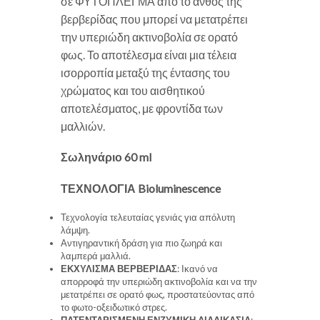
σε ΦΥΤΟΠΛΕΓΜΑ από το άνθος της
βερβερίδας που μπορεί να μετατρέπει
την υπεριώδη ακτινοβολία σε ορατό
φως. Το αποτέλεσμα είναι μια τέλεια
ισορροπία μεταξύ της έντασης του
χρώματος και του αισθητικού
αποτελέσματος, με φροντίδα των
μαλλιών.
Σωληνάριο 60 ml
ΤΕΧΝΟΛΟΓΙΑ Bioluminescence
Τεχνολογία τελευταίας γενιάς για απόλυτη
λάμψη.
Αντιγηραντική δράση για πιο ζωηρά και
λαμπερά μαλλιά.
ΕΚΧΥΛΙΣΜΑ ΒΕΡΒΕΡΙΔΑΣ
: Ικανό να
απορροφά την υπεριώδη ακτινοβολία και να την
μετατρέπει σε ορατό φως, προστατεύοντας από
το φωτο-οξειδωτικό στρες.
ΠΑΤΕΝΤΑΡΙΣΜΕΝΗ ΕΝΖΥΜΙΚΗ ΔΙΑΔΙΚΑΣΙΑ
: