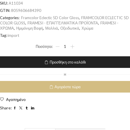
SKU:
A11034
GTIN:
8059606684390
Categories:
Framcolor Eclectic 5D Color Gloss
,
FRAMCOLOR ECLECTIC 5D
COLOR GLOSS
,
FRAMESI - ΕΠΑΓΓΕΛΜΑΤΙΚΑ ΠΡΟΪΟΝΤΑ
,
FRAMESI -
ΧΡΩΜΑ
,
Ημιμόνιμη Βαφή
,
Μαλλιά
,
Οξειδωτικά
,
Χρώμα
Tag:
import
Προσθήκη στο καλάθι
H
Αγοράστε τώρα
Αγαπημένο
Share: