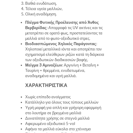
Βαθιά ενυδάτωση,
Τέλεια υγεία μαλλιών,
Ολική αναδόμηση.
Πλέγμα Φυτικής Προέλευσης από Άνθος
Βερβερίδας
: Απορροφά τις UV ακτίνες και τις
μετατρέπει σε ορατό φως, προστατεύοντας τα
μαλλιά από το φωτο-οξειδωτικό στρες.
Βιοδιασπώμενος Χηλικός Παράγοντας
:
Χηλοποιεί μεταλλικά ιόντα και αποτρέπει τον
σχηματισμό ελεύθερων ριζών κατά τη διάρκεια
των οξειδωτικών διαδικασιών βαφής.
Μείγμα 3 Αμινοξέων
: Αργινίνη + Βεταΐνη +
Ταυρίνη = θρεμμένα, ενυδατωμένα,
αναδομημένα και υγιή μαλλιά.
ΧΑΡΑΚΤΗΡΙΣΤΙΚΑ
Χωρίς επίπεδο ανοίγματος
Κατάλληλο για όλους τους τύπους μαλλιών
Υγρή μορφή για απλή και γρήγορη εφαρμογή
στο λουτήρα σε βρεγμένα μαλλιά
Δυνατότητα χρήσης σε στεγνά μαλλιά
Αφιερωμένο οξειδωτικό 5-vol
Αφήνει τα μαλλιά εύκολα στο χτένισμα