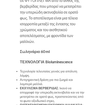
σε ΦΥΤΟΠΛΕΓΜΑ από το άνθος της
βερβερίδας που μπορεί να μετατρέπει
την υπεριώδη ακτινοβολία σε ορατό
φως. Το αποτέλεσμα είναι μια τέλεια
ισορροπία μεταξύ της έντασης του
χρώματος και του αισθητικού
αποτελέσματος, με φροντίδα των
μαλλιών.
Σωληνάριο 60 ml
ΤΕΧΝΟΛΟΓΙΑ Bioluminescence
Τεχνολογία τελευταίας γενιάς για απόλυτη
λάμψη.
Αντιγηραντική δράση για πιο ζωηρά και
λαμπερά μαλλιά.
ΕΚΧΥΛΙΣΜΑ ΒΕΡΒΕΡΙΔΑΣ
: Ικανό να
απορροφά την υπεριώδη ακτινοβολία και να την
μετατρέπει σε ορατό φως, προστατεύοντας από
το φωτο-οξειδωτικό στρες.
ΠΑΤΕΝΤΑΡΙΣΜΕΝΗ ΕΝΖΥΜΙΚΗ ΔΙΑΔΙΚΑΣΙΑ
: