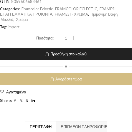
GTIN:
8059606683461
Categories:
Framcolor Eclectic
,
FRAMCOLOR ECLECTIC
,
FRAMESI -
ΕΠΑΓΓΕΛΜΑΤΙΚΑ ΠΡΟΪΟΝΤΑ
,
FRAMESI - ΧΡΩΜΑ
,
Ημιμόνιμη Βαφή
,
Μαλλιά
,
Χρώμα
Tag:
import
Προσθήκη στο καλάθι
H
Αγοράστε τώρα
Αγαπημένο
Share:
ΠΕΡΙΓΡΑΦΉ
ΕΠΙΠΛΈΟΝ ΠΛΗΡΟΦΟΡΊΕΣ