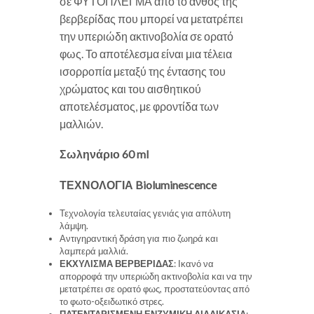
σε ΦΥΤΟΠΛΕΓΜΑ από το άνθος της
βερβερίδας που μπορεί να μετατρέπει
την υπεριώδη ακτινοβολία σε ορατό
φως. Το αποτέλεσμα είναι μια τέλεια
ισορροπία μεταξύ της έντασης του
χρώματος και του αισθητικού
αποτελέσματος, με φροντίδα των
μαλλιών.
Σωληνάριο 60 ml
ΤΕΧΝΟΛΟΓΙΑ Bioluminescence
Τεχνολογία τελευταίας γενιάς για απόλυτη
λάμψη.
Αντιγηραντική δράση για πιο ζωηρά και
λαμπερά μαλλιά.
ΕΚΧΥΛΙΣΜΑ ΒΕΡΒΕΡΙΔΑΣ
: Ικανό να
απορροφά την υπεριώδη ακτινοβολία και να την
μετατρέπει σε ορατό φως, προστατεύοντας από
το φωτο-οξειδωτικό στρες.
ΠΑΤΕΝΤΑΡΙΣΜΕΝΗ ΕΝΖΥΜΙΚΗ ΔΙΑΔΙΚΑΣΙΑ
: