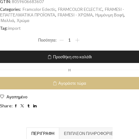
GTIN:
8059606683607
Categories:
Framcolor Eclectic
,
FRAMCOLOR ECLECTIC
,
FRAMESI -
ΕΠΑΓΓΕΛΜΑΤΙΚΑ ΠΡΟΪΟΝΤΑ
,
FRAMESI - ΧΡΩΜΑ
,
Ημιμόνιμη Βαφή
,
Μαλλιά
,
Χρώμα
Tag:
import
Προσθήκη στο καλάθι
H
Αγοράστε τώρα
Αγαπημένο
Share:
ΠΕΡΙΓΡΑΦΉ
ΕΠΙΠΛΈΟΝ ΠΛΗΡΟΦΟΡΊΕΣ