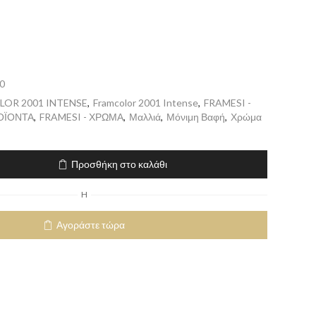
0
OR 2001 INTENSE
,
Framcolor 2001 Intense
,
FRAMESI -
ΟΪΟΝΤΑ
,
FRAMESI - ΧΡΩΜΑ
,
Μαλλιά
,
Μόνιμη Βαφή
,
Χρώμα
Προσθήκη στο καλάθι
H
Αγοράστε τώρα