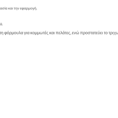
ασία και την εφαρμογή.
ά.
ρμουλα για κομμωτές και πελάτες, ενώ προστατεύει το τριχωτό