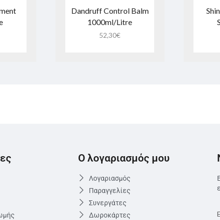
tment
Dandruff Control Balm
Shin
e
1000ml/Litre
52,30
€
ες
Ο λογαριασμός μου
Λογαριασμός
Παραγγελίες
Συνεργάτες
ωμής
Δωροκάρτες