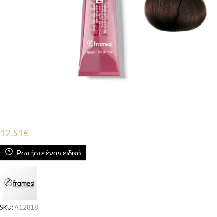
12,51
€
Ρωτήστε έναν ειδικό
SKU:
A12818