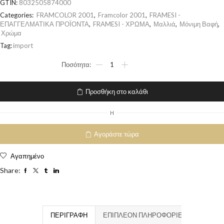
GTIN:
8032505874000
Categories:
FRAMCOLOR 2001
,
Framcolor 2001
,
FRAMESI -
ΕΠΑΓΓΕΛΜΑΤΙΚΑ ΠΡΟΪΟΝΤΑ
,
FRAMESI - ΧΡΩΜΑ
,
Μαλλιά
,
Μόνιμη Βαφή
,
Χρώμα
Tag:
import
Προσθήκη στο καλάθι
H
Αγοράστε τώρα
Αγαπημένο
Share:
ΠΕΡΙΓΡΑΦΉ
ΕΠΙΠΛΈΟΝ ΠΛΗΡΟΦΟΡΊΕΣ