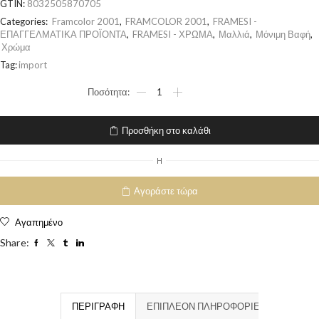
GTIN:
8032505870705
Categories:
Framcolor 2001
,
FRAMCOLOR 2001
,
FRAMESI -
ΕΠΑΓΓΕΛΜΑΤΙΚΑ ΠΡΟΪΟΝΤΑ
,
FRAMESI - ΧΡΩΜΑ
,
Μαλλιά
,
Μόνιμη Βαφή
,
Χρώμα
Tag:
import
Προσθήκη στο καλάθι
H
Αγοράστε τώρα
Αγαπημένο
Share:
ΠΕΡΙΓΡΑΦΉ
ΕΠΙΠΛΈΟΝ ΠΛΗΡΟΦΟΡΊΕΣ