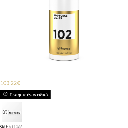
103,22
€
Ρωτήστε έναν ειδικό
SKU:
A11068