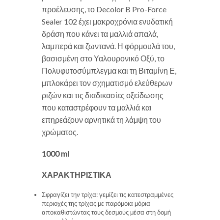
προέλευσης, το Decolor B Pro-Force
Sealer 102 έχει μακροχρόνια ενυδατική
δράση που κάνει τα μαλλιά απαλά,
λαμπερά και ζωντανά. Η φόρμουλά του,
βασισμένη στο Υαλουρονικό Οξύ, το
Πολυφυτοσύμπλεγμα και τη Βιταμίνη Ε,
μπλοκάρει τον σχηματισμό ελεύθερων
ριζών και τις διαδικασίες οξείδωσης
που καταστρέφουν τα μαλλιά και
επηρεάζουν αρνητικά τη λάμψη του
χρώματος.
1000 ml
ΧΑΡΑΚΤΗΡΙΣΤΙΚΑ
Σφραγίζει την τρίχα: γεμίζει τις κατεστραμμένες
περιοχές της τρίχας με παρόμοια μόρια
αποκαθιστώντας τους δεσμούς μέσα στη δομή