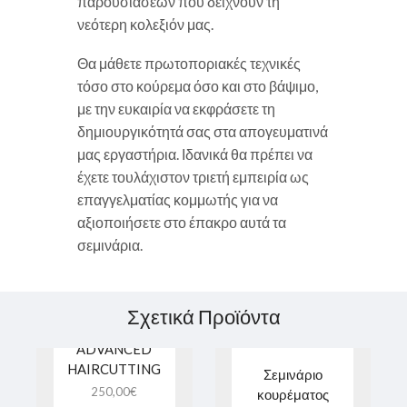
παρουσιάσεων που δείχνουν τη
νεότερη κολεξιόν μας.
Θα μάθετε πρωτοποριακές τεχνικές
τόσο στο κούρεμα όσο και στο βάψιμο,
με την ευκαιρία να εκφράσετε τη
δημιουργικότητά σας στα απογευματινά
μας εργαστήρια. Ιδανικά θα πρέπει να
έχετε τουλάχιστον τριετή εμπειρία ως
επαγγελματίας κομμωτής για να
αξιοποιήσετε στο έπακρο αυτά τα
σεμινάρια.
Σεμινάριο
Σχετικά Προϊόντα
κουρέματος
ADVANCED
HAIRCUTTING
Σεμινάριο
250,00
€
κουρέματος