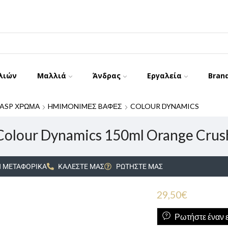
λιών
Μαλλιά
Άνδρας
Εργαλεία
Bran
ASP ΧΡΩΜΑ
HMIMONIMΕΣ BΑΦΕΣ
COLOUR DYNAMICS
Colour Dynamics 150ml Orange Crus
 ΜΕΤΑΦΟΡΙΚΑ
ΚΑΛΕΣΤΕ ΜΑΣ
ΡΩΤΗΣΤΕ ΜΑΣ
29,50
€
Ρωτήστε έναν ε