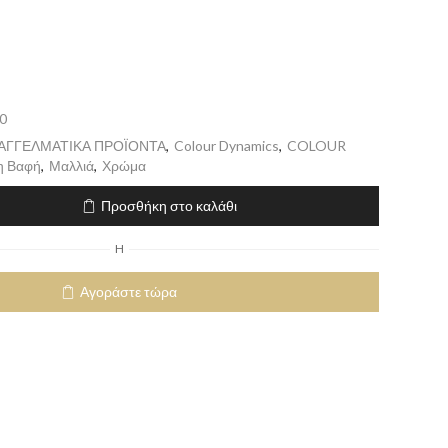
0
ΠΑΓΓΕΛΜΑΤΙΚΑ ΠΡΟΪΟΝΤΑ
,
Colour Dynamics
,
COLOUR
η Βαφή
,
Μαλλιά
,
Χρώμα
Προσθήκη στο καλάθι
H
Αγοράστε τώρα