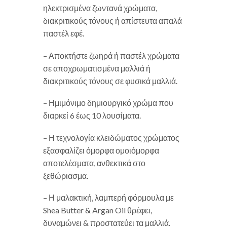
ηλεκτρισμένα ζωντανά χρώματα,
διακριτικούς τόνους ή απίστευτα απαλά
παστέλ εφέ.
– Αποκτήστε ζωηρά ή παστέλ χρώματα
σε αποχρωματισμένα μαλλιά ή
διακριτικούς τόνους σε φυσικά μαλλιά.
– Ημιμόνιμο δημιουργικό χρώμα που
διαρκεί 6 έως 10 λουσίματα.
– Η τεχνολογία κλειδώματος χρώματος
εξασφαλίζει όμορφα ομοιόμορφα
αποτελέσματα, ανθεκτικά στο
ξεθώριασμα.
– Η μαλακτική, λαμπερή φόρμουλα με
Shea Butter & Argan Oil θρέφει,
δυναμώνει & προστατεύει τα μαλλιά.