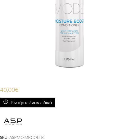
40,00
€
Ρωτήστε έναν ειδικό
SKU:
ASPMC-MBCOLTR