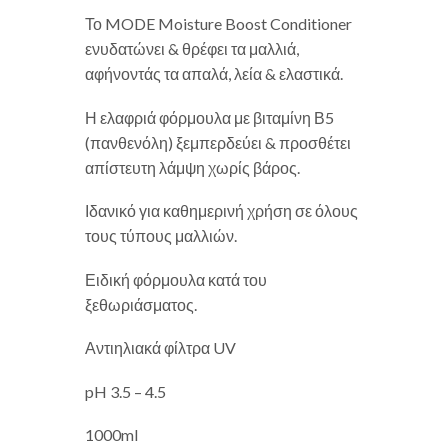
Το MODE Moisture Boost Conditioner
ενυδατώνει & θρέφει τα μαλλιά,
αφήνοντάς τα απαλά, λεία & ελαστικά.
Η ελαφριά φόρμουλα με βιταμίνη Β5
(πανθενόλη) ξεμπερδεύει & προσθέτει
απίστευτη λάμψη χωρίς βάρος.
Ιδανικό για καθημερινή χρήση σε όλους
τους τύπους μαλλιών.
Ειδική φόρμουλα κατά του
ξεθωριάσματος.
Αντιηλιακά φίλτρα UV
pH 3.5 – 4.5
1000ml