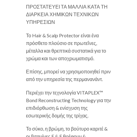
ΠΡΟΣΤΑΤΕΥΕΙ ΤΑ ΜΑΛΛΙΑ ΚΑΤΑ ΤΗ
ΔΙΑΡΚΕΙΑ ΧΗΜΙΚΩΝ ΤΕΧΝΙΚΩΝ
ΥΠΗΡΕΣΙΩΝ
Το Hair & Scalp Protector είναι ένα
πρόσθετο πλούσιο σε πρωτεΐνες,
μέταλλα και θρεπτικά συστατικά για το
χρώμα και των αποχρωματισμό.
Επίσης, μπορεί να χρησιμοποιηθεί πριν
από την υπηρεσία της περμανανάντ.
Περιέχει την τεχνολογία VITAPLEX™
Bond Reconstructing Technology για την
επιδιόρθωση & ενίσχυση της
εσωτερικής δομής της τρίχας.
Το σύκο, η βρώμη, το βούτυρο καριτέ &
οι βιταμίνες E & F θρέφουν &