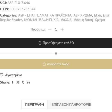
SKU:
ASP-ELX-7.646
GTIN:
5055786236544
Categories:
ASP - ΕΠΑΓΓΕΛΜΑΤΙΚΑ ΠΡΟΪΟΝΤΑ
,
ASP ΧΡΩΜΑ
,
Elixir
,
Elixir
Regular Shades
,
MONIMH ΒΑΦΗ ELIXIR
,
Μαλλιά
,
Μόνιμη Βαφή
,
Χρώμα
Προσθήκη στο καλάθι
H
Αγοράστε τώρα
Αγαπημένο
Share:
ΠΕΡΙΓΡΑΦΉ
ΕΠΙΠΛΈΟΝ ΠΛΗΡΟΦΟΡΊΕΣ