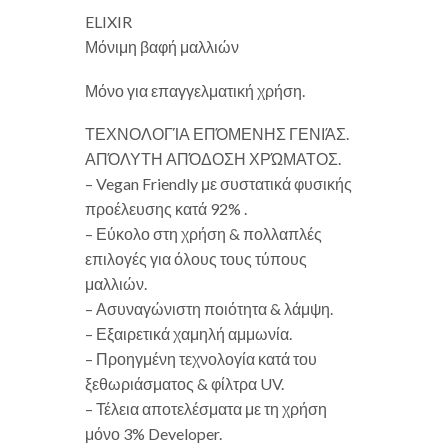
ELIXIR
Μόνιμη βαφή μαλλιών
Μόνο για επαγγελματική χρήση.
ΤΕΧΝΟΛΟΓΊΑ ΕΠΌΜΕΝΗΣ ΓΕΝΙΆΣ.
ΑΠΌΛΥΤΗ ΑΠΌΔΟΣΗ ΧΡΏΜΑΤΟΣ.
– Vegan Friendly με συστατικά φυσικής
προέλευσης κατά 92% .
– Εύκολο στη χρήση & πολλαπλές
επιλογές για όλους τους τύπους
μαλλιών.
– Ασυναγώνιστη ποιότητα & λάμψη.
– Εξαιρετικά χαμηλή αμμωνία.
– Προηγμένη τεχνολογία κατά του
ξεθωριάσματος & φίλτρα UV.
– Τέλεια αποτελέσματα με τη χρήση
μόνο 3% Developer.