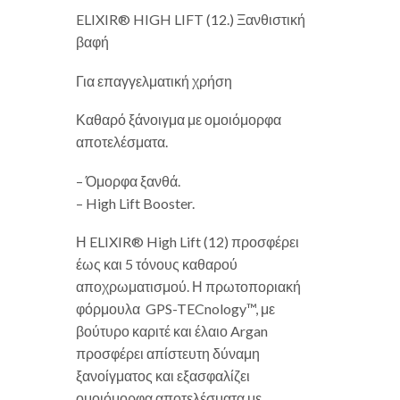
ELIXIR® HIGH LIFT (12.) Ξανθιστική
βαφή
Για επαγγελματική χρήση
Καθαρό ξάνοιγμα με ομοιόμορφα
αποτελέσματα.
– Όμορφα ξανθά.
– High Lift Booster.
Η ELIXIR® High Lift (12) προσφέρει
έως και 5 τόνους καθαρού
αποχρωματισμού. Η πρωτοποριακή
φόρμουλα GPS-TECnology™, με
βούτυρο καριτέ και έλαιο Argan
προσφέρει απίστευτη δύναμη
ξανοίγματος και εξασφαλίζει
ομοιόμορφα αποτελέσματα με