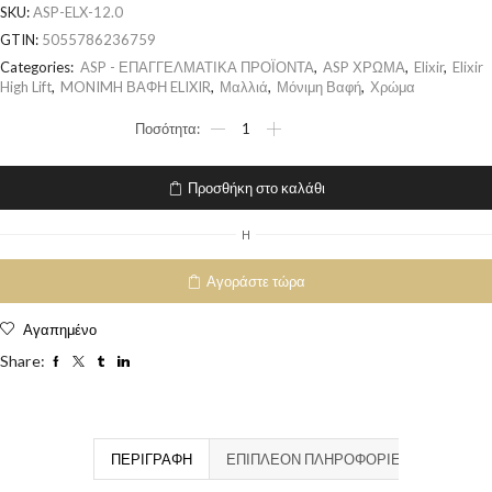
SKU:
ASP-ELX-12.0
GTIN:
5055786236759
Categories:
ASP - ΕΠΑΓΓΕΛΜΑΤΙΚΑ ΠΡΟΪΟΝΤΑ
,
ASP ΧΡΩΜΑ
,
Elixir
,
Elixir
High Lift
,
MONIMH ΒΑΦΗ ELIXIR
,
Μαλλιά
,
Μόνιμη Βαφή
,
Χρώμα
Προσθήκη στο καλάθι
H
Αγοράστε τώρα
Αγαπημένο
Share:
ΠΕΡΙΓΡΑΦΉ
ΕΠΙΠΛΈΟΝ ΠΛΗΡΟΦΟΡΊΕΣ