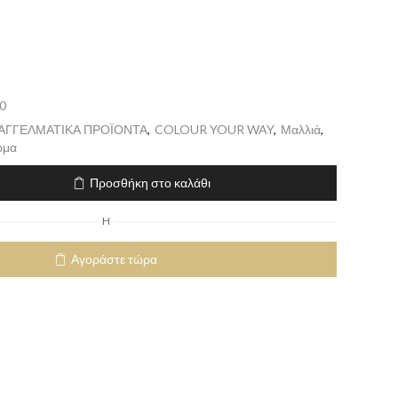
0
ΠΑΓΓΕΛΜΑΤΙΚΑ ΠΡΟΪΟΝΤΑ
,
COLOUR YOUR WAY
,
Μαλλιά
,
ώμα
Προσθήκη στο καλάθι
H
Αγοράστε τώρα