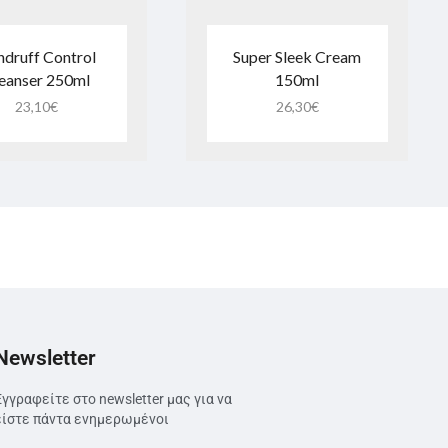
druff Control
Super Sleek Cream
eanser 250ml
150ml
23,10
€
26,30
€
Newsletter
Εγγραφείτε στο newsletter μας για να
είστε πάντα ενημερωμένοι