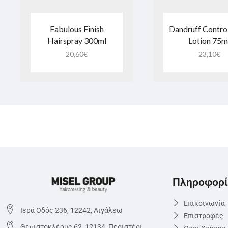
Fabulous Finish
Dandruff Control
Hairspray 300ml
Lotion 75m
20,60
€
23,10
€
Πληροφορί
Επικοινωνία
Ιερά Οδός 236, 12242, Αιγάλεω
Επιστροφές
Θεμιστoκλέους 62, 12134, Περιστέρι