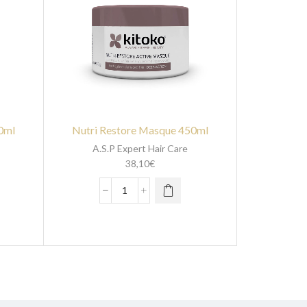
0ml
Nutri Restore Masque 450ml
A.S.P Expert Hair Care
38,10
€