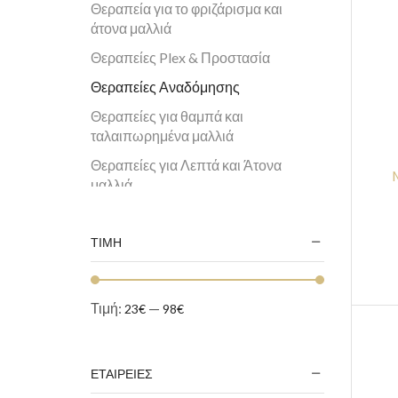
Θεραπεία για το φριζάρισμα και
άτονα μαλλιά
Θεραπείες Plex & Προστασία
Θεραπείες Αναδόμησης
Θεραπείες για θαμπά και
ταλαιπωρημένα μαλλιά
Θεραπείες για Λεπτά και Άτονα
μαλλιά
Θεραπείες για Ξηρά και
Αφυδατωμένα μαλλια
ΤΙΜΗ
Θεραπείες για Τριχόπτωση και
Λιπαρή επιδερμίδα
Τιμή:
—
23€
98€
Θεραπείες Φροντίδας Δέρματος και
μαλλιών
Θεραπείες
ΕΤΑΙΡΕΙΕΣ