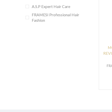
A.S.P Expert Hair Care
FRAMESI Professional Hair
Fashion
M
REV
FRA