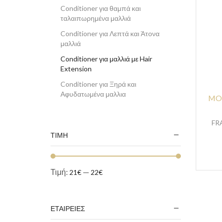
Conditioner για θαμπά και
ταλαιπωρημένα μαλλιά
Conditioner για Λεπτά και Άτονα
μαλλιά
Conditioner για μαλλιά με Hair
Extension
Conditioner για Ξηρά και
Αφυδατωμένα μαλλια
MO
Conditioner για Προστασία του
Χρώματος
FRA
Conditioner για Πυτιρίδα &
ΤΙΜΗ
Ξηροδερμία
Conditioner για το φριζάρισμα και
άτονα μαλλιά
Τιμή:
—
21€
22€
ΕΤΑΙΡΕΙΕΣ