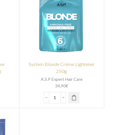
ow
System Blonde Crème Lightener
g
250g
A.S.P Expert Hair Care
34,90
€