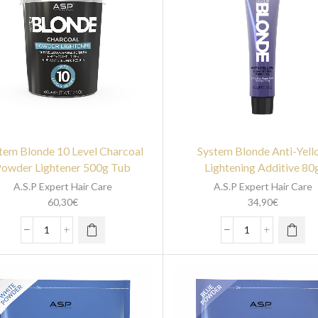
tem Blonde 10 Level Charcoal
System Blonde Anti-Yell
owder Lightener 500g Tub
Lightening Additive 80
A.S.P Expert Hair Care
A.S.P Expert Hair Care
60,30
€
34,90
€