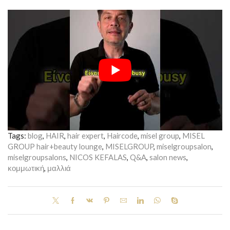
Tags:
blog
,
HAIR
,
hair expert
,
Haircode
,
misel group
,
MISEL
GROUP hair+beauty lounge
,
MISELGROUP
,
miselgroupsalon
,
miselgroupsalons
,
NICOS KEFALAS
,
Q&A
,
salon news
,
κομμωτική
,
μαλλιά