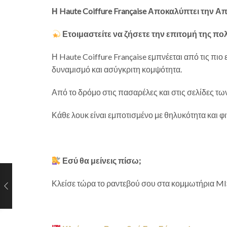
Η Haute Coiffure Française Αποκαλύπτει την 
Ετοιμαστείτε να ζήσετε την επιτομή της πο
Η Haute Coiffure Française εμπνέεται από τις πιο
δυναμισμό και ασύγκριτη κομψότητα.
Από το δρόμο στις πασαρέλες και στις σελίδες τω
Κάθε λουκ είναι εμποτισμένο με θηλυκότητα και 
Εσύ θα μείνεις πίσω;
Κλείσε τώρα το ραντεβού σου στα κομμωτήρια MI