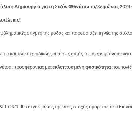
Απόλυτη Δημιουργία για τη Σεζόν Φθινόπωρο/Χειμώνας 2024-
λυτέλειας!
 εμβληματικές στιγμές της μόδας και παρουσιάζει τη νέα της συλ
ν πιο καυτών περιοδικών, οι τάσεις αυτής της σεζόν φτάνουν
κατε
φινέτσα, προσφέροντας μια
εκλεπτυσμένη φυσικότητα
που τονίζ
SEL GROUP και γίνε μέρος της νέας εποχής ομορφιάς που
θα κά