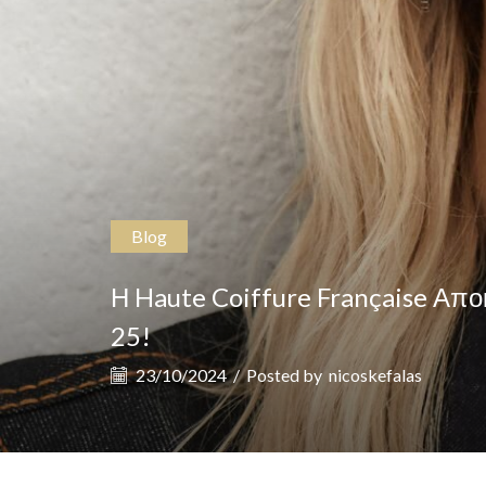
Blog
Η Haute Coiffure Française Απο
25!
23/10/2024
/
Posted by
nicoskefalas