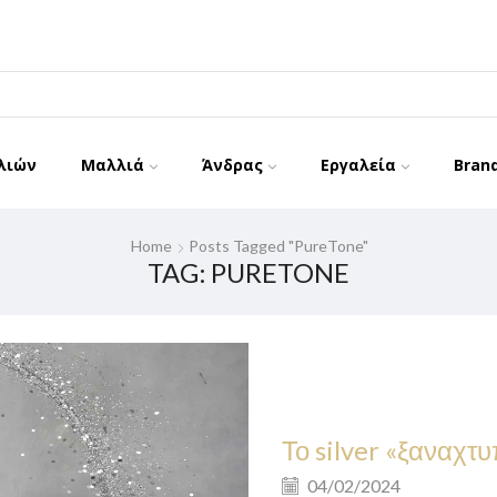
λιών
Μαλλιά
Άνδρας
Εργαλεία
Bran
Home
Posts Tagged "PureTone"
TAG: PURETONE
Το silver «ξαναχ
04/02/2024