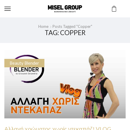
Home
Posts Tagged "copper"
TAG: COPPER
Beauty Blender
Αλλαγή χρώματος χωρίς ντεκαπάζ! VLOG