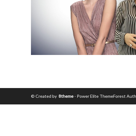
© Created by
8theme
- Power Elite ThemeForest Auth