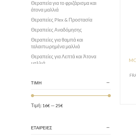
Θεραπεία για το φριζάρισμα και
άτονα μαλλιά
Θεραπείες Plex & Προστασία
Θεραπείες Αναδόμησης
Θεραπείες για θαμπά και
ταλαιπωρημένα μαλλιά
Θεραπείες για Λεπτά και Άτονα
MO
μαλλιά
Θεραπείες για Ξηρά και
FRA
Αφυδατωμένα μαλλια
ΤΙΜΗ
Θεραπείες για Τριχόπτωση και
Λιπαρή επιδερμίδα
Τιμή:
—
16€
25€
Θεραπείες Φροντίδας Δέρματος και
μαλλιών
Θεραπείες
ΕΤΑΙΡΕΙΕΣ