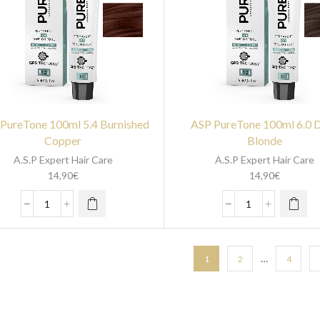
PureTone 100ml 5.4 Burnished
ASP PureTone 100ml 6.0 
Copper
Blonde
A.S.P Expert Hair Care
A.S.P Expert Hair Care
14,90
€
14,90
€
…
1
2
4