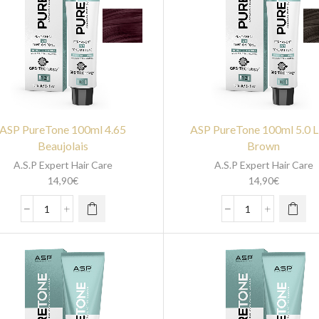
ASP PureTone 100ml 4.65
ASP PureTone 100ml 5.0 L
Beaujolais
Brown
A.S.P Expert Hair Care
A.S.P Expert Hair Care
14,90
€
14,90
€