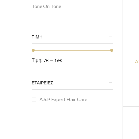
Tone On Tone
ΤΙΜΗ
Τιμή:
—
7€
16€
A
ΕΤΑΙΡΕΙΕΣ
A.S.P Expert Hair Care