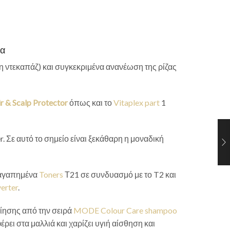
τα
η ντεκαπάζ) και συγκεκριμένα ανανέωση της ρίζας
r & Scalp Protector
όπως και το
Vitaplex part
1
. Σε αυτό το σημείο είναι ξεκάθαρη η μοναδική
 αγαπημένα
Toners
Τ21 σε συνδυασμό με το T2 και
erter
.
οίησης από την σειρά
MODE Colour Care shampoo
ι στα μαλλιά και χαρίζει υγιή αίσθηση και