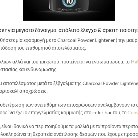
er για μέγιστο ξάνοιγμα, απόλυτο έλεγχο & άριστη ποιότη
ήσετε μία εφαρμογή με το Charcoal Powder Lightener ( την μαύρ
 απόδοση του επιθυμητού αποτελέσματος.
λιών αλλά και του τριχωτού προτείνεται να ενσωματώσετε το
Hai
στασίας και ενδυνάμωσης.
υ αποτελέσματος μετά το ξέβγαλμα της Charcoal Powder Lightener
ς πορτοκαλί αποχρώσεις.
 εξουδετέρωση των ανεπιθύμητων αποχρώσεων αναλαμβάνουν τα
ρεί να έχει ο επαγγελματίας κομμωτής στο color bar του, το
Conv
 είναι ιδανικό να περιποιηθούμε τα μαλλιά με τα προϊόντα περιπ
λοκληρώνει τη θεραπεία ανάπλασης δεσμών που έχουμε προσφέρε