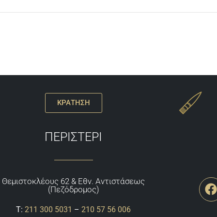
ΚΡΑΤΗΣΗ
ΠΕΡΙΣΤΕΡΙ
Θεμιστoκλέους 62 & Εθν. Αντιστάσεως
(Πεζόδρομος)
Τ:
211 300 5031
–
210 57 56 006