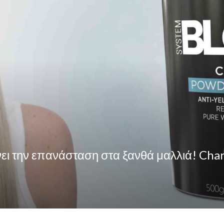
νει την επανάσταση στα ξανθά μαλλιά! Cha