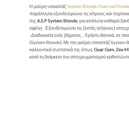
Η μαύρη ντεκαπάζ
System Blonde Charcoal Powde
παράλληλα εξουδετερώνει τις κίτρινες και πορτο
της
A.S.P System Blonde
, για απόλυτα καθαρά ξ
οφέλη: -Εξουδετερώνει τις ζεστές (κίτρινες) απο
-Διαδικασία ενός βήματος. -Χρήση ιδανικά, σε σ
(System Blonde). Με την μαύρη ντεκαπάζ System 
καλλυντικά συστατικά της όπως
Guar Gum
,
Zea M
κατά τη διάρκεια του αποχρωματισμού καθιστώντας τ