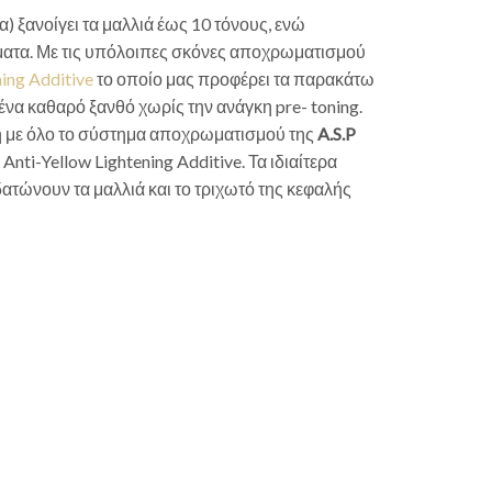
) ξανοίγει τα μαλλιά έως 10 τόνους, ενώ
σματα. Με τις υπόλοιπες σκόνες αποχρωματισμού
ning Additive
το οποίο μας προφέρει τα παρακάτω
ένα καθαρό ξανθό χωρίς την ανάγκη pre- toning.
ση με όλο το σύστημα αποχρωματισμού της
A.S.P
nti-Yellow Lightening Additive. Τα ιδιαίτερα
τώνουν τα μαλλιά και το τριχωτό της κεφαλής