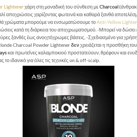
r Lightener
χάρη στη μοναδική του σύνθεση με
Charcoal
(άνθρακα
καλί αποχρώσεις χαρίζοντας φωτεινά και καθαρά ξανθά αποτελέ
ανθά χρώματα μπορούμε να ενσωματώσουμε το
Anti-Yellow Lighte
χρώσεις κατά τη διάρκεια του αποχρωματισμού. -Μπορεί να δώσει 
κούρες ξανθές έως ανοιχτόχρωμες βάσεις. -Σχεδιασμένο για χρή
Blonde Charcoal Powder Lightener
δεν
χρειάζεται η προσθήκη του A
ays
και πρωτεΐνες καλαμποκιού προστατεύουν, θρέφουν και ενυδα
ο ιδανικό για όλες τις τεχνικές on & off-scalp.