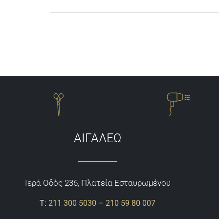
ΑΙΓΑΛΕΩ
Ιερά Οδός 236, Πλατεία Εσταυρωμένου
Τ:
211 300 5030
–
210 59 80 007