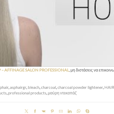
.P – AFFINAGE SALON PROFESSIONAL
, μη διστάσεις να επικοι
phair
,
asphairgr
,
bleach
,
charcoal
,
charcoal powder lightener
,
HAI
ucts
,
professional products
,
μαύρη ντεκαπάζ