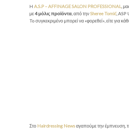
H
A.S.P – AFFINAGE SALON PROFESSIONAL
, μ
με
4 μόλις προϊόντα
, από την
Sheree Tomić
, ASP
To συγκεκριμένο μπορεί να «φορεθεί», είτε για κάθ
Στο
Hairdressing News
αγαπούμε την έμπνευση, τ