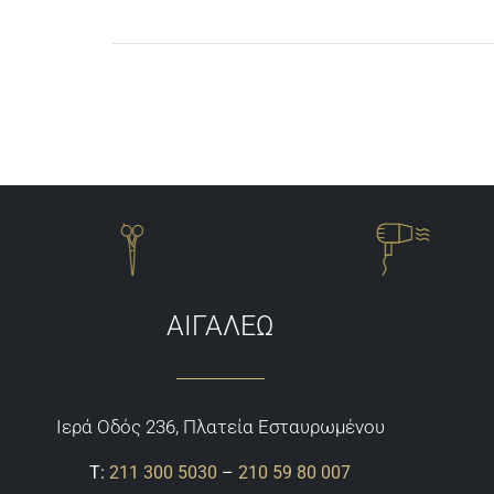
ΑΙΓΑΛΕΩ
Ιερά Οδός 236, Πλατεία Εσταυρωμένου
Τ:
211 300 5030
–
210 59 80 007