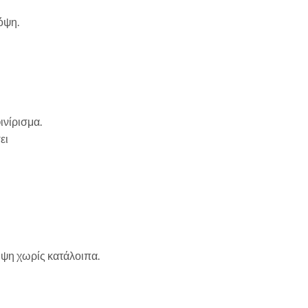
όψη.
ινίρισμα.
ει
μψη χωρίς κατάλοιπα.