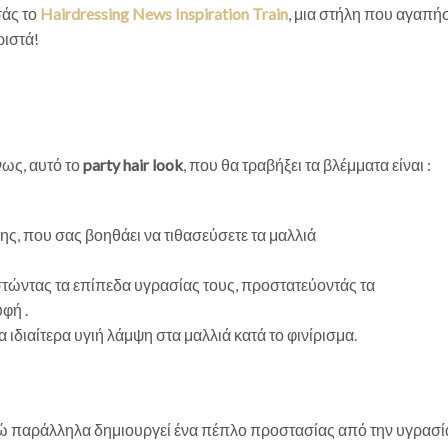
σάς το
Hairdressing News Inspiration
Train
,
μια στήλη που αγαπήσα
ριστά!
ως, αυτό το
party hair look
, που θα τραβήξει τα βλέμματα είναι :
σης, που σας βοηθάει να τιθασεύσετε τα μαλλιά
ιστώντας τα επίπεδα υγρασίας τους, προστατεύοντάς τα
φή .
 ιδιαίτερα υγιή λάμψη στα μαλλιά κατά το φινίρισμα.
νώ παράλληλα δημιουργεί ένα πέπλο προστασίας από την υγρασί