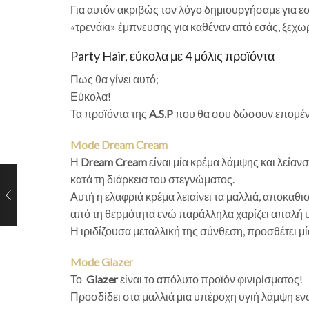
Για αυτόν ακριβώς τον λόγο δημιουργήσαμε για ε
«τρενάκι» έμπνευσης για καθέναν από εσάς, ξεχω
Party Hair, εύκολα με 4 μόλις προϊόντα
Πως θα γίνει αυτό;
Εύκολα!
Τα προϊόντα της
A.S.P
που θα σου δώσουν επομέν
Mode Dream Cream
Η
Dream Cream
είναι μία κρέμα λάμψης και λείαν
κατά τη διάρκεια του στεγνώματος.
Αυτή η ελαφριά κρέμα λειαίνει τα μαλλιά, αποκαθ
από τη θερμότητα ενώ παράλληλα χαρίζει απαλή υ
Η ιριδίζουσα μεταλλική της σύνθεση, προσθέτει μία
Mode Glazer
Το
Glazer
είναι το απόλυτο προϊόν φινιρίσματος!
Προσδίδει στα μαλλιά μια υπέροχη υγιή λάμψη ε