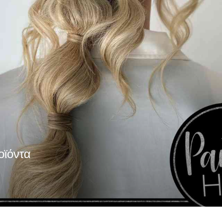
οϊόντα