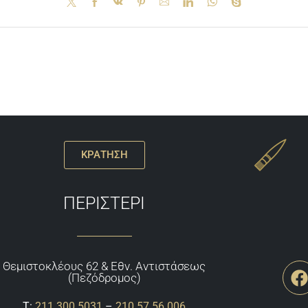
ΚΡΑΤΗΣΗ
ΠΕΡΙΣΤΕΡΙ
Θεμιστoκλέους 62 & Εθν. Αντιστάσεως
(Πεζόδρομος)
Τ:
211 300 5031
–
210 57 56 006