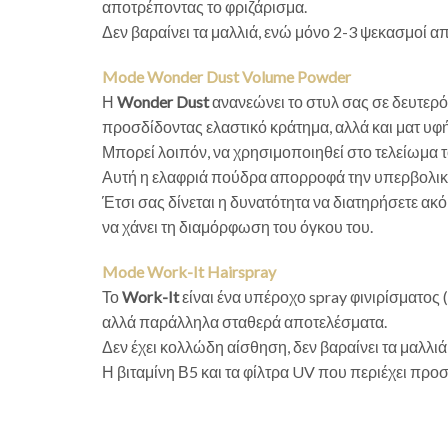
αποτρέποντας το φριζάρισμα.
Δεν βαραίνει τα μαλλιά, ενώ μόνο 2-3 ψεκασμοί απ
Mode Wonder Dust Volume Powder
Η
Wonder Dust
ανανεώνει το στυλ σας σε δευτερό
προσδίδοντας ελαστικό κράτημα, αλλά και ματ υφή
Μπορεί λοιπόν, να χρησιμοποιηθεί στο τελείωμα τ
Αυτή η ελαφριά πούδρα απορροφά την υπερβολική 
Έτσι σας δίνεται η δυνατότητα να διατηρήσετε ακ
να χάνει τη διαμόρφωση του όγκου του.
Mode Work-It Hairspray
Το
Work-It
είναι ένα υπέροχο spray φινιρίσματος 
αλλά παράλληλα σταθερά αποτελέσματα.
Δεν έχει κολλώδη αίσθηση, δεν βαραίνει τα μαλλι
Η βιταμίνη Β5 και τα φίλτρα UV που περιέχει προ