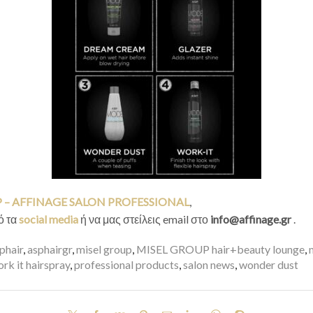
.P – AFFINAGE SALON PROFESSIONAL
,
ό τα
social media
ή να μας στείλεις email στο
info@affinage.gr
.
phair
,
asphairgr
,
misel group
,
MISEL GROUP hair+beauty lounge
,
rk it hairspray
,
professional products
,
salon news
,
wonder dust