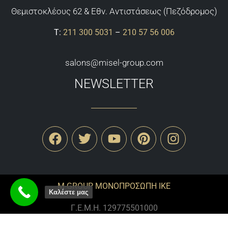
Θεμιστoκλέους 62 & Εθν. Αντιστάσεως (Πεζόδρομος)
Τ:
211 300 5031
–
210 57 56 006
salons@misel-group.com
NEWSLETTER
M-GROUP ΜΟΝΟΠΡΟΣΩΠΗ ΙΚΕ
Καλέστε μας
Γ.Ε.Μ.Η. 129775501000