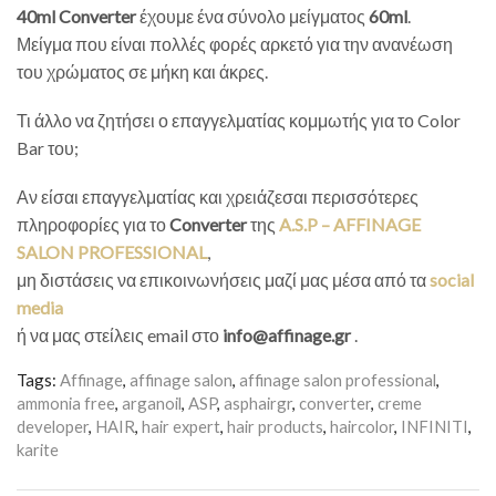
40ml
Converter
έχουμε ένα σύνολο μείγματος
60ml
.
Μείγμα που είναι πολλές φορές αρκετό για την ανανέωση
του χρώματος σε μήκη και άκρες.
Τι άλλο να ζητήσει ο επαγγελματίας κομμωτής για το Color
Bar του;
Αν είσαι επαγγελματίας και χρειάζεσαι περισσότερες
πληροφορίες για το
Converter
της
A.S.P – AFFINAGE
SALON PROFESSIONAL
,
μη διστάσεις να επικοινωνήσεις μαζί μας μέσα από τα
social
media
ή να μας στείλεις email στο
info@affinage.gr
.
Tags:
Affinage
,
affinage salon
,
affinage salon professional
,
ammonia free
,
arganoil
,
ASP
,
asphairgr
,
converter
,
creme
developer
,
HAIR
,
hair expert
,
hair products
,
haircolor
,
INFINITI
,
karite