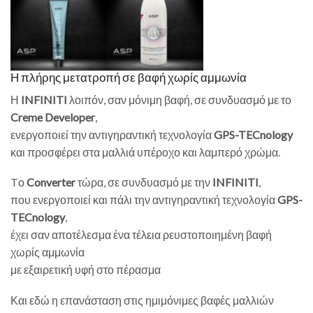
Η πλήρης μετατροπή σε βαφή χωρίς αμμωνία
Η
INFINITI
λοιπόν, σαν μόνιμη βαφή, σε συνδυασμό με το
Creme Developer
,
ενεργοποιεί την αντιγηραντική τεχνολογία
GPS-TECnology
και προσφέρει στα μαλλιά υπέροχο και λαμπερό χρώμα.
Tο
Converter
τώρα, σε συνδυασμό με την
INFINITI
,
που ενεργοποιεί και πάλι την αντιγηραντική τεχνολογία
GPS-
TECnology
,
έχει σαν αποτέλεσμα ένα τέλεια ρευστοποιημένη βαφή
χωρίς αμμωνία
με εξαιρετική υφή στο πέρασμα
Και εδώ η επανάσταση στις ημιμόνιμες βαφές μαλλιών