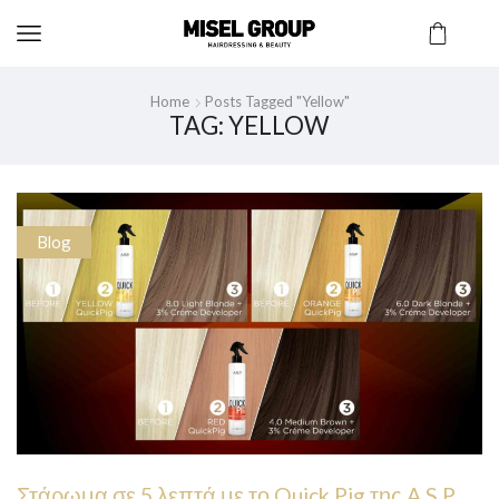
Home
Posts Tagged "yellow"
TAG: YELLOW
Blog
Στάρωμα σε 5 λεπτά με το Quick Pig της A.S.P