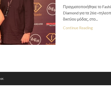
Πραγματοποιήθηκε το Fashio
Diamond για τα 26α «τηλεοπ
δικτύου μόδας, στο...
Continue Reading
or.