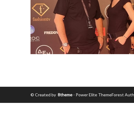
© Created by
8theme
- Power Elite ThemeForest Auth