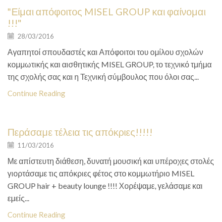
"Είμαι απόφοιτος MISEL GROUP και φαίνομαι
Blog
!!!"
28/03/2016
Αγαπητοί σπουδαστές και Απόφοιτοι του ομίλου σχολών
κομμωτικής και αισθητικής MISEL GROUP, το τεχνικό τμήμα
της σχολής σας και η Τεχνική σύμβουλος που όλοι σας...
Continue Reading
Περάσαμε τέλεια τις απόκριες!!!!!
Blog
11/03/2016
Με απίστευτη διάθεση, δυνατή μουσική και υπέροχες στολές
γιορτάσαμε τις απόκριες φέτος στο κομμωτήριο MISEL
GROUP hair + beauty lounge !!!! Χορέψαμε, γελάσαμε και
εμείς...
Continue Reading